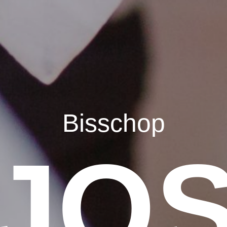
Bisschop
JO