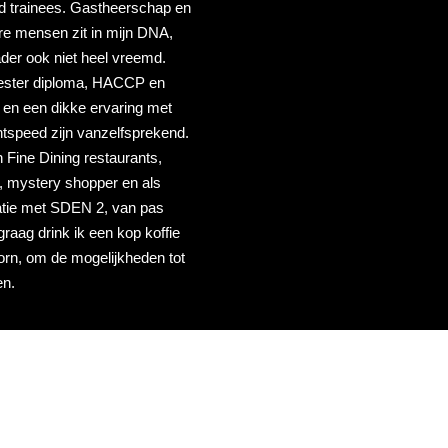
eid trainees. Gastheerschap en
re mensen zit in mijn DNA,
der ook niet heel vreemd.
ester diploma, HACCP en
t en een dikke ervaring met
tspeed zijn vanzelfsprekend.
in Fine Dining restaurants,
r, mystery shopper en als
atie met SDEN 2, van pas
graag drink ik een kop koffie
orn, om de mogelijkheden tot
en.